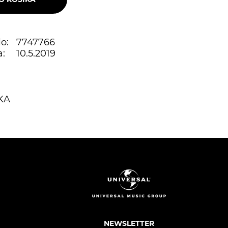
o:
7747766
:
10.5.2019
KA
NEWSLETTER