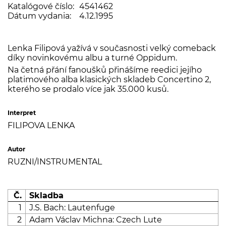
Katalógové číslo:
4541462
Dátum vydania:
4.12.1995
Lenka Filipová yažívá v současnosti velký comeback
díky novinkovému albu a turné Oppidum.
Na četná přání fanoušků přinášíme reedici jejího
platimového alba klasických skladeb Concertino 2,
kterého se prodalo více jak 35.000 kusů.
Interpret
FILIPOVA LENKA
Autor
RUZNI/INSTRUMENTAL
Č.
Skladba
1
J.S. Bach: Lautenfuge
2
Adam Václav Michna: Czech Lute