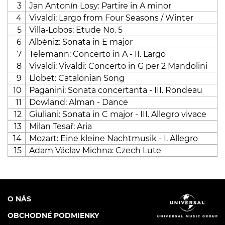
3
Jan Antonín Losy: Partire in A minor
4
Vivaldi: Largo from Four Seasons / Winter
5
Villa-Lobos: Etude No. 5
6
Albéniz: Sonata in E major
7
Telemann: Concerto in A - II. Largo
8
Vivaldi: Vivaldi: Concerto in G per 2 Mandolini
9
Llobet: Catalonian Song
10
Paganini: Sonata concertanta - III. Rondeau
11
Dowland: Alman - Dance
12
Giuliani: Sonata in C major - III. Allegro vivace
13
Milan Tesař: Aria
14
Mozart: Eine kleine Nachtmusik - I. Allegro
15
Adam Václav Michna: Czech Lute
O NÁS
OBCHODNÉ PODMIENKY