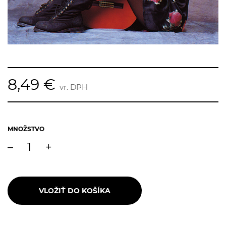
8,49 €
vr. DPH
MNOŽSTVO
–
+