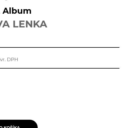
L Album
VA LENKA
vr. DPH