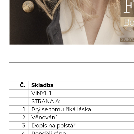
Č.
Skladba
VINYL 1
STRANA A:
1
Prý se tomu říká láska
2
Věnování
3
Dopis na polštář
4
Pondělí ráno