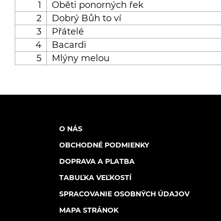
1
Oběti ponorných řek
2
Dobrý Bůh to ví
3
Přátelé
4
Bacardi
5
Mlýny melou
O NÁS
OBCHODNÉ PODMIENKY
DOPRAVA A PLATBA
TABUĽKA VEĽKOSTÍ
SPRACOVANIE OSOBNÝCH ÚDAJOV
MAPA STRÁNOK