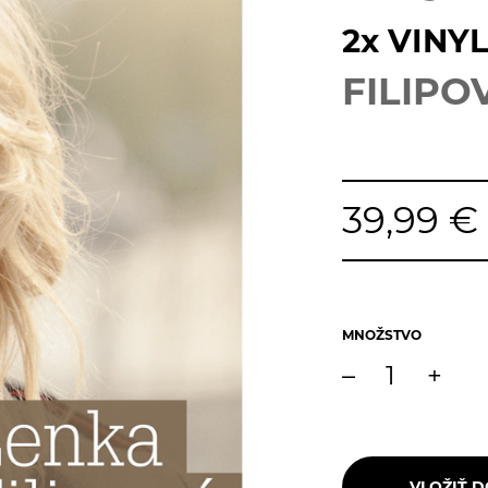
2x VINY
FILIPO
39,99 €
MNOŽSTVO
–
+