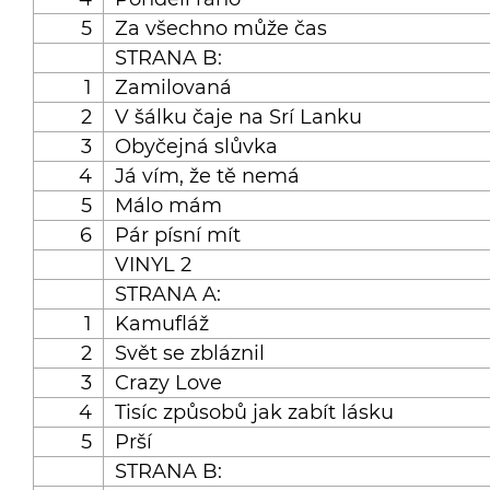
5
Za všechno může čas
STRANA B:
1
Zamilovaná
2
V šálku čaje na Srí Lanku
3
Obyčejná slůvka
4
Já vím, že tě nemá
5
Málo mám
6
Pár písní mít
VINYL 2
STRANA A:
1
Kamufláž
2
Svět se zbláznil
3
Crazy Love
4
Tisíc způsobů jak zabít lásku
5
Prší
STRANA B: